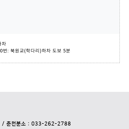
 하차
81-1, 90번: 북원교(학다리)하차 도보 5분
 / 춘천분소 : 033-262-2788