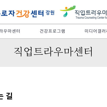
라우마센터
건강프로그램
미디어갤러
직업트라우마센터
는 길