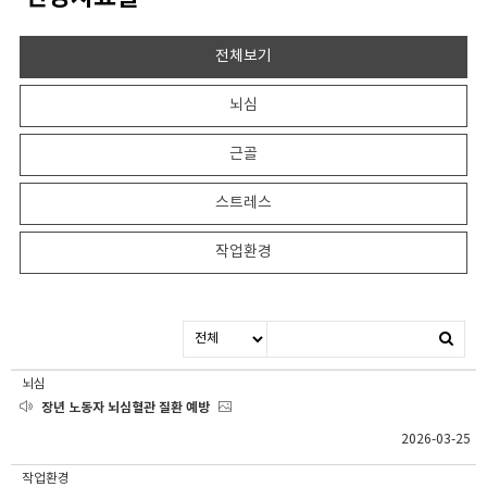
전체보기
뇌심
근골
스트레스
작업환경
뇌심
장년 노동자 뇌심혈관 질환 예방
2026-03-25
작업환경